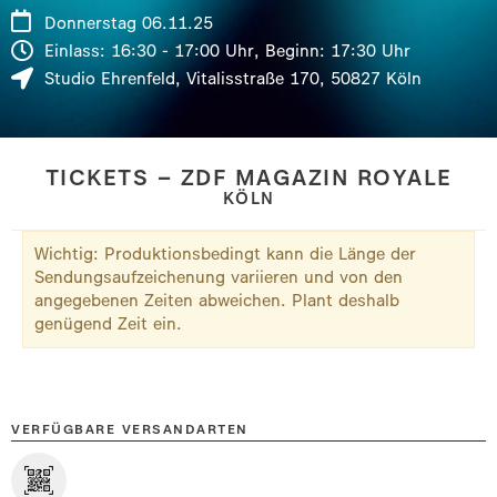
Donnerstag 06.11.25
Einlass: 16:30 - 17:00 Uhr, Beginn: 17:30 Uhr
Studio Ehrenfeld
,
Vitalisstraße 170
,
50827
Köln
TICKETS – ZDF MAGAZIN ROYALE
KÖLN
Wichtig: Produktionsbedingt kann die Länge der
Sendungsaufzeichenung variieren und von den
angegebenen Zeiten abweichen. Plant deshalb
genügend Zeit ein.
VERFÜGBARE VERSANDARTEN