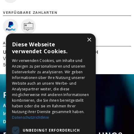
VERFÜGBARE ZAHLARTEN
×
Diese Webseite
ANBIETER/VERANSTALTER
verwendet Cookies.
Unterhaltungsfernsehen Ehrenfeld UE GmbH
Vitalisstraße 164
Wir verwenden Cookies, um Inhalte und
50827 Köln
Anzeigen zu personalisieren und unseren
Datenverkehr zu analysieren. Wir geben
Informationen über Ihre Nutzung unserer
Website auch an unsere Werbe- und
Analysepartner weiter, die diese
RECHT & ORDNUNG
möglicherweise mit anderen Informationen
kombinieren, die Sie ihnen bereitgestellt
AGB
haben oder die sie im Rahmen Ihrer
Nutzung ihrer Dienste gesammelt haben.
Impressum
Datenschutzrichtlinie
Datenschutz
UNBEDINGT ERFORDERLICH